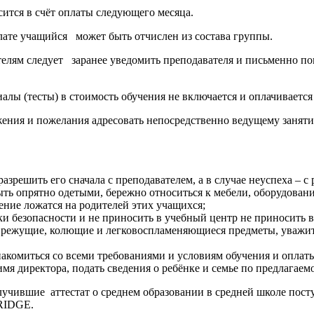
сится в счёт оплаты следующего месяца.
ате учащийся может быть отчислен из состава группы.
елям следует заранее уведомить преподавателя и письменно поп
алы (тесты) в стоимость обучения не включается и оплачивается
жения и пожелания адресовать непосредственно ведущему занят
зрешить его сначала с преподавателем, а в случае неуспеха – с
ыть опрятно одетыми, бережно относиться к мебели, оборудов
ение ложатся на родителей этих учащихся;
и безопасности и не приносить в учебный центр не приносить 
, режущие, колющие и легковоспламеняющиеся предметы, уважите
акомиться со всеми требованиями и условиям обучения и оплаты
имя директора, подать сведения о ребёнке и семье по предлагаем
учившие аттестат о среднем образовании в средней школе пост
RIDGE.