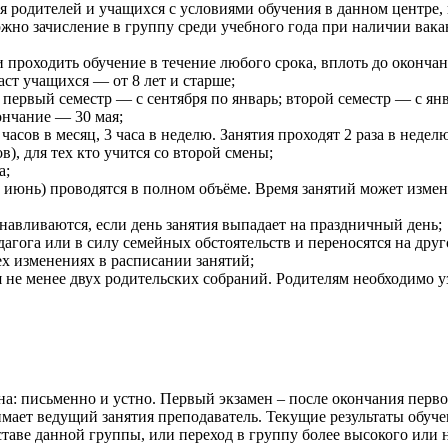
я родителей и учащихся с условиями обучения в данном центре,
ожно зачисление в группу среди учебного года при наличии ва
 проходить обучение в течение любого срока, вплоть до окончан
ст учащихся — от 8 лет и старше;
: первый семестр — с сентября по январь; второй семестр — с я
ончание — 30 мая;
часов в месяц, 3 часа в неделю. Занятия проходят 2 раза в неделю
в), для тех кто учится со второй смены;
а;
т, июнь) проводятся в полном объёме. Время занятий может изме
анавливаются, если день занятия выпадает на праздничный день;
едагога или в силу семейных обстоятельств и переносятся на дру
х изменениях в расписании занятий;
 не менее двух родительских собраний. Родителям необходимо уз
на: письменно и устно. Первый экзамен – после окончания первог
имает ведущий занятия преподаватель. Текущие результаты обуч
ставе данной группы, или переход в группу более высокого или 