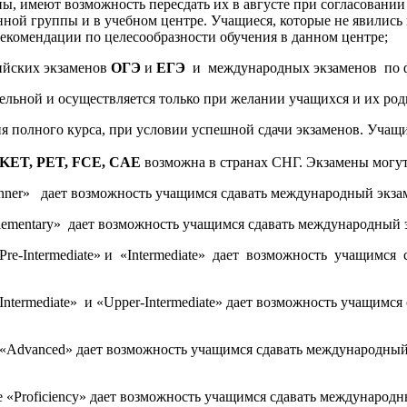
ы, имеют возможность пересдать их в августе при согласовании с
нной группы и в учебном центре. Учащиеся, которые не явились
екомендации по целесообразности обучения в данном центре;
ийских экзаменов
ОГЭ
и
ЕГЭ
и международных экзаменов по 
ельной и осуществляется только при желании учащихся и их род
я полного курса, при условии успешной сдачи экзаменов. Учащи
 KET, PET, FCE, CAE
возможна в странах СНГ. Экзамены могут 
ner» дает возможность учащимся сдавать международный экзаме
mentary» дает возможность учащимся сдавать международный эк
e-Intermediate» и «Intermediate» дает возможность учащимся с
ntermediate» и «Upper-Intermediate» дает возможность учащимс
«Advanced» дает возможность учащимся сдавать международный
«Proficiency» дает возможность учащимся сдавать международны