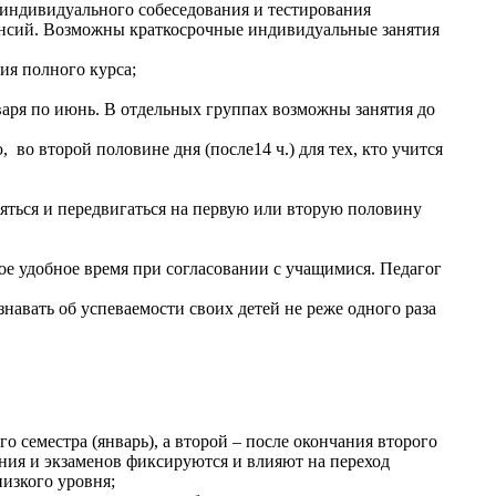
 индивидуального собеседования и тестирования
кансий. Возможны краткосрочные индивидуальные занятия
ия полного курса;
нваря по июнь. В отдельных группах возможны занятия до
, во второй половине дня (после14 ч.) для тех, кто учится
няться и передвигаться на первую или вторую половину
гое удобное время при согласовании с учащимися. Педагог
навать об успеваемости своих детей не реже одного раза
о семестра (январь), а второй – после окончания второго
ения и экзаменов фиксируются и влияют на переход
низкого уровня;