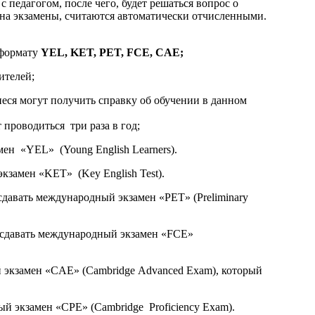
 педагогом, после чего, будет решаться вопрос о
 на экзамены, считаются автоматически отчисленными.
формату
YEL, KET, PET, FCE, CAE;
ителей;
еся могут получить справку об обучении в данном
проводиться три раза в год;
н «YEL» (Young English Learners).
замен «KET» (Key English Test).
давать международный экзамен «PET» (Preliminary
я сдавать международный экзамен «FCE»
 экзамен «CAE» (Cambridge Advanced Exam), который
й экзамен «CPE» (Cambridge Proficiency Exam).